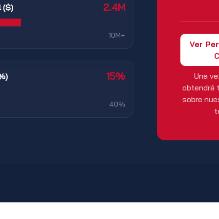
2.4M
 ($)
10M+
Ver Per
C
15%
Una ve
(%)
obtendrá t
sobre nues
40%
t