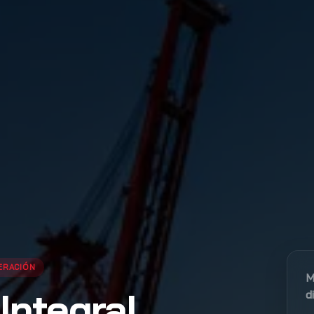
ERACIÓN
M
Integral
d