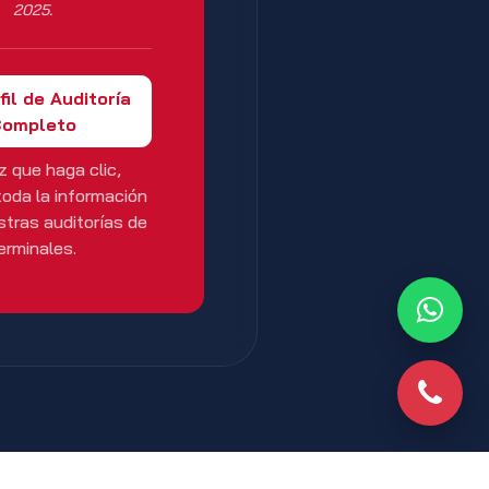
2025.
fil de Auditoría
ompleto
z que haga clic,
oda la información
tras auditorías de
erminales.
Whats
Phone