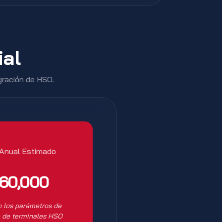
ial
egración de HSO.
 Anual Estimado
60,000
 los parámetros de
a de terminales HSO