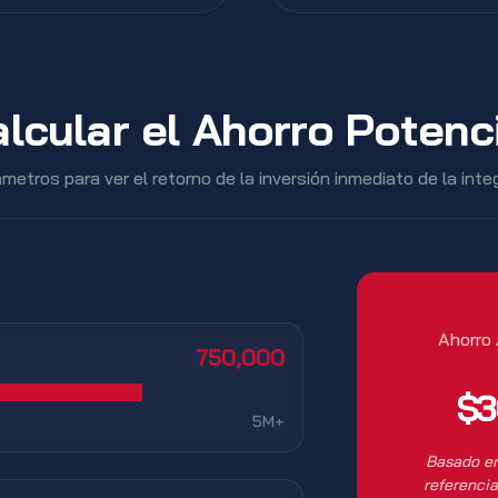
lcular el Ahorro Potenc
metros para ver el retorno de la inversión inmediato de la int
Ahorro
750,000
$3
5M+
Basado en
referenci