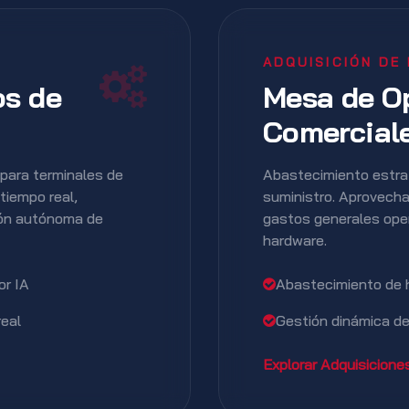
ADQUISICIÓN DE
os de
Mesa de O
Comercial
para terminales de
Abastecimiento estrat
tiempo real,
suministro. Aprovecha
ión autónoma de
gastos generales oper
hardware.
or IA
Abastecimiento de 
real
Gestión dinámica de
Explorar Adquisicion