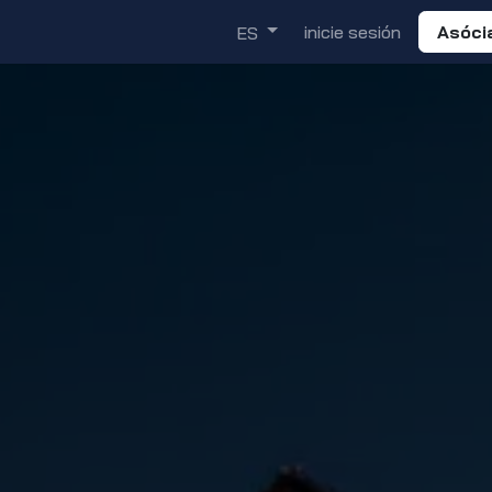
demia
Soluciones
Descubre
inicie sesión
Asóci
ES