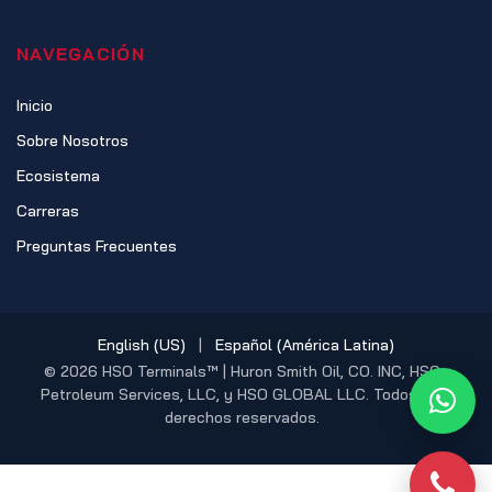
NAVEGACIÓN
Inicio
Sobre Nosotros
Ecosistema
Carreras
Preguntas Frecuentes
English (US)
|
Español (América Latina)
© 2026 HSO Terminals™ | Huron Smith Oil, CO. INC, HSO
Petroleum Services, LLC, y HSO GLOBAL LLC. Todos los
What
derechos reservados.